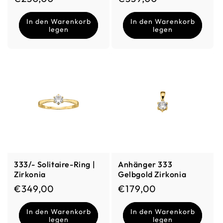
In den Warenkorb
In den Warenkorb
legen
legen
333/- Solitaire-Ring |
Anhänger 333
Zirkonia
Gelbgold Zirkonia
Normaler Preis
Normaler Preis
€349,00
€179,00
In den Warenkorb
In den Warenkorb
legen
legen