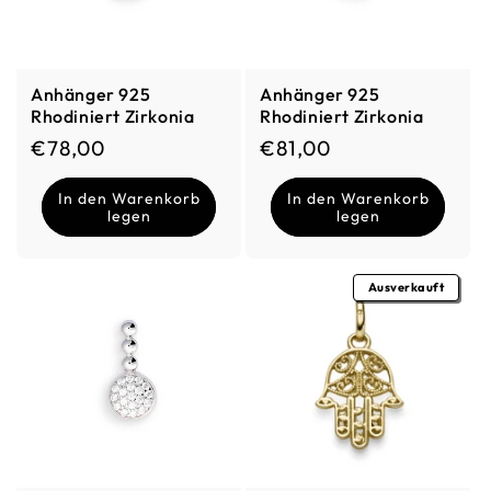
Anhänger 925
Anhänger 925
Rhodiniert Zirkonia
Rhodiniert Zirkonia
Normaler Preis
Normaler Preis
€78,00
€81,00
In den Warenkorb
In den Warenkorb
legen
legen
Ausverkauft