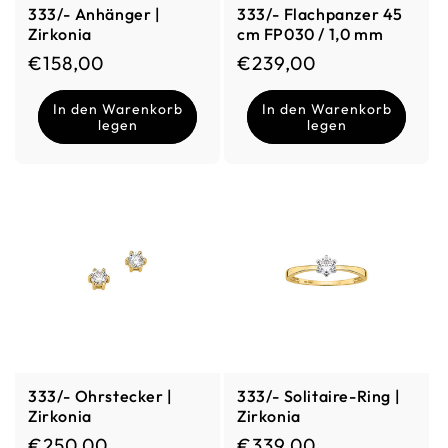
333/- Anhänger |
333/- Flachpanzer 45
Zirkonia
cm FP030 / 1,0 mm
Normaler Preis
Normaler Preis
€158,00
€239,00
In den Warenkorb
In den Warenkorb
legen
legen
333/- Ohrstecker |
333/- Solitaire-Ring |
Zirkonia
Zirkonia
Normaler Preis
Normaler Preis
€250,00
€339,00