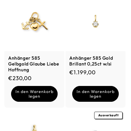
Anhänger 585
Anhänger 585 Gold
Gelbgold Glaube Liebe
Brillant 0,25ct w/si
Hoffnung
Normaler Preis
€1.199,00
Normaler Preis
€230,00
In den Warenkorb
In den Warenkorb
legen
legen
Ausverkauft