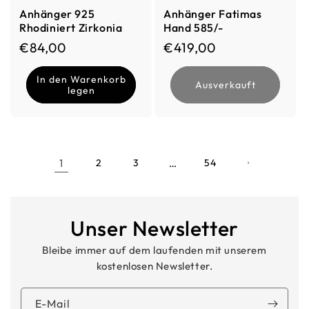
Anhänger 925
Anhänger Fatimas
Rhodiniert Zirkonia
Hand 585/-
Normaler Preis
Normaler Preis
€84,00
€419,00
In den Warenkorb
Ausverkauft
legen
1
…
2
3
54
Unser Newsletter
Bleibe immer auf dem laufenden mit unserem
kostenlosen Newsletter.
E-Mail