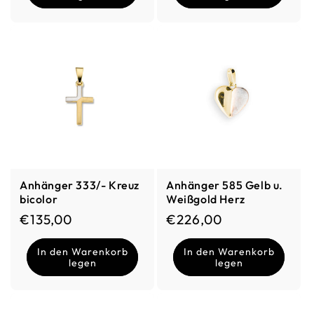
Anhänger 333/- Kreuz
Anhänger 585 Gelb u.
bicolor
Weißgold Herz
Normaler Preis
Normaler Preis
€135,00
€226,00
In den Warenkorb
In den Warenkorb
legen
legen