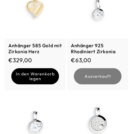
Anhänger 585 Gold mit
Anhänger 925
Zirkonia Herz
Rhodiniert Zirkonia
Normaler Preis
Normaler Preis
€329,00
€63,00
In den Warenkorb
Ausverkauft
legen