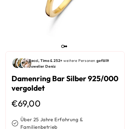
Becci, Timo & 252+
weitere Personen
gefällt
Juwelier Deniz
Damenring Bar Silber 925/000
vergoldet
Normaler Preis
€69,00
Über 25 Jahre Erfahrung &
Familienbetrieb