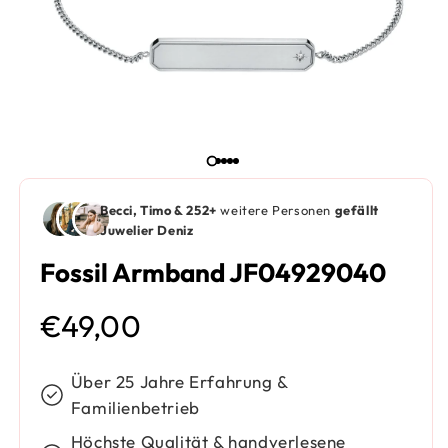
Becci, Timo & 252+
weitere Personen
gefällt
Juwelier Deniz
Fossil Armband JF04929040
Normaler Preis
€49,00
Über 25 Jahre Erfahrung &
Familienbetrieb
Höchste Qualität & handverlesene