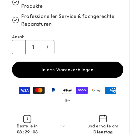
Produkte
Professioneller Service & fachgerechte
Reparaturen
Anzahl
Verringere die Menge für Fossil Armband JF04
Erhöhe die Menge für Fossil Armb
In den Warenkorb legen
Zahlungsmethoden
→
Bestelle in
und erhalte am
08 : 29 : 08
Dienstag